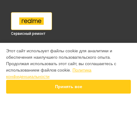
Сервисный ремонт
МОДЕЛИ
Этот сайт использует файлы cookie для аналитики и
обеспечения наилучшего пользовательского опыта.
9 pro
Продолжая использовать этот сайт, вы соглашаетесь с
GT 7 Pro
использованием файлов cookie.
Политика
GT 6T
конфиденциальности
15 Pro
15T
Принять все
14 Pro
14T
13 Plus
12 Pro Plus
11 Pro Plus
СТРАНИЦЫ
GT 7T
Гарантия
GT 8 Pro
Доставка
10 pro