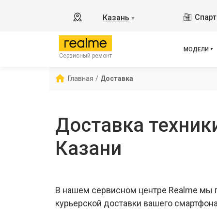
GT3
Спарт
Казань
▼
8
11
C55
МОДЕЛИ
Сервисный ремонт
C67
12 
Главная
/
Доставка
С85
Доставка техник
Казани
В нашем сервисном центре Realme мы 
курьерской доставки вашего смартфона