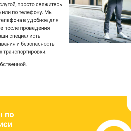
слугой, просто свяжитесь
е или по телефону. Мы
телефона в удобное для
ие после проведения
аши специалисты
ивания и безопасность
х транспортировки.
обственной.
ы по
иси