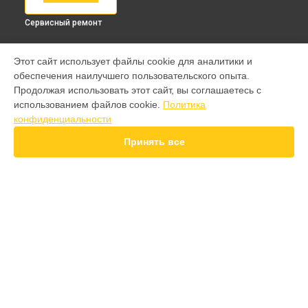
Сервисный ремонт
МОДЕЛИ
Этот сайт использует файлы cookie для аналитики и
обеспечения наилучшего пользовательского опыта.
9 pro
Продолжая использовать этот сайт, вы соглашаетесь с
GT 7 Pro
использованием файлов cookie.
Политика
GT 6T
конфиденциальности
15 Pro
15T
Принять все
14 Pro
14T
13 Plus
12 Pro Plus
11 Pro Plus
СТРАНИЦЫ
GT 7T
Гарантия
GT 8 Pro
Доставка
Note 50
Контакты
10 pro
Карта сайта
GT
GT 2 Pro