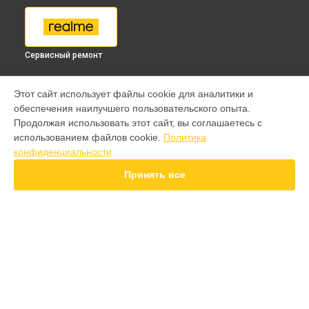
Сервисный ремонт
МОДЕЛИ
Этот сайт использует файлы cookie для аналитики и
обеспечения наилучшего пользовательского опыта.
9 pro
Продолжая использовать этот сайт, вы соглашаетесь с
GT 7 Pro
использованием файлов cookie.
Политика
GT 6T
конфиденциальности
15 Pro
15T
Принять все
14 Pro
14T
13 Plus
12 Pro Plus
11 Pro Plus
СТРАНИЦЫ
GT 7T
Гарантия
GT 8 Pro
Доставка
Note 50
Контакты
GT